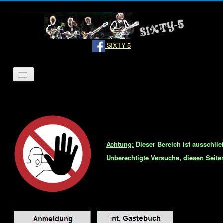
SIXTY-5
Navigation
an/aus
Home
Bandinfo
Pressemeldungen
Achtung:
Dieser Bereich ist ausschli
Hörproben
Unberechtigte Versuche, diesen Seiten
Termine
Links
Kontakt
Datenschutz